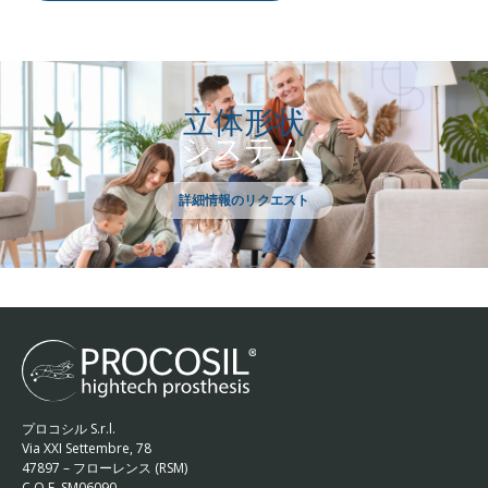
立体形状
システム
詳細情報のリクエスト
プロコシル S.r.l.
Via XXI Settembre, 78
47897 – フローレンス (RSM)
C.O.E. SM06090