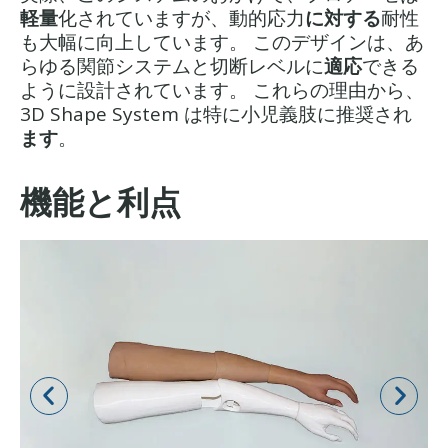
軽量
化されていますが、動的応力
に対する
耐性
も大幅に向上しています。 このデザインは、あ
らゆる関節システムと切断レベルに
適応
できる
ように設計されています。 これらの理由から、
3D Shape System は特に小児義肢に推奨され
ます
。
機能と利点