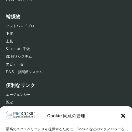
補綴物
ソフトハンドプロ
下肢
上肢
Silcontact 手袋
3D形状システム
エピテーゼ
F.A.S. – 指関節システム
便利なリンク
エージェンシー
認定
パートナー
Cookie 同意の管理
連絡先
最高のエクスペリエンスを提供するために、Cookie などのテクノロジーを