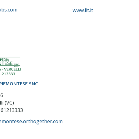
abs.com
www.iit.it
PIEMONTESE SNC
36
li (VC)
161213333
iemontese.orthogether.com