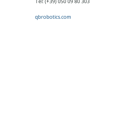
Tel: (+39) 050 09 80 303
qbrobotics.com