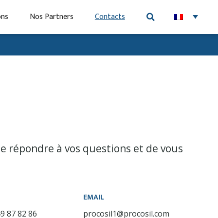
ons
Nos Partners
Contacts
e répondre à vos questions et de vous
O
EMAIL
9 87 82 86
procosil1@procosil.com