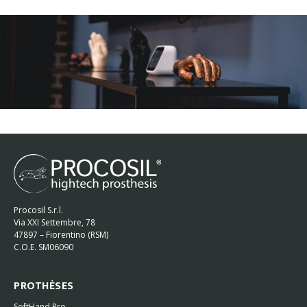
Procosil S.r.l.
Via XXI Settembre, 78
47897 – Fiorentino (RSM)
C.O.E. SM06090
PROTHÈSES
SoftHand Pro